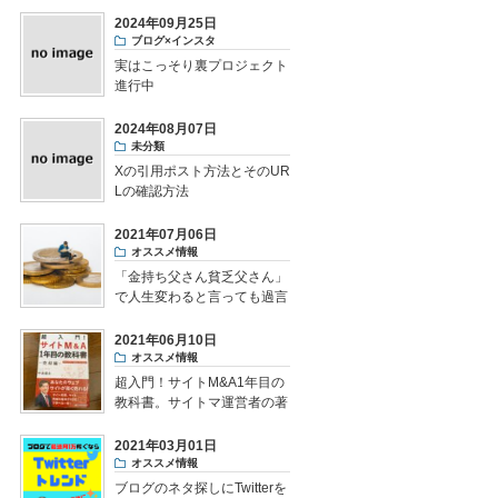
2024年09月25日
ブログ×インスタ
実はこっそり裏プロジェクト
進行中
2024年08月07日
未分類
Xの引用ポスト方法とそのUR
Lの確認方法
2021年07月06日
オススメ情報
「金持ち父さん貧乏父さん」
で人生変わると言っても過言
ではない
2021年06月10日
オススメ情報
超入門！サイトM&A1年目の
教科書。サイトマ運営者の著
書をレビュー
2021年03月01日
オススメ情報
ブログのネタ探しにTwitterを