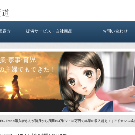
近道
暴露☆
提供サービス・自社商品
お問い合わせ
EG Trend購入者さんが初月から月間103万PV・36万円で本業の収入超え！ | アドセンス