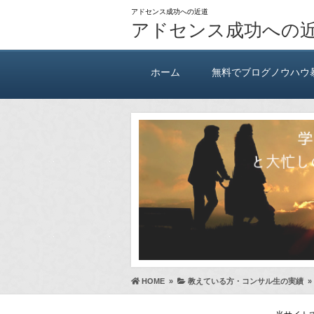
アドセンス成功への近道
アドセンス成功への
ホーム
無料でブログノウハウ
HOME
»
教えている方・コンサル生の実績
»