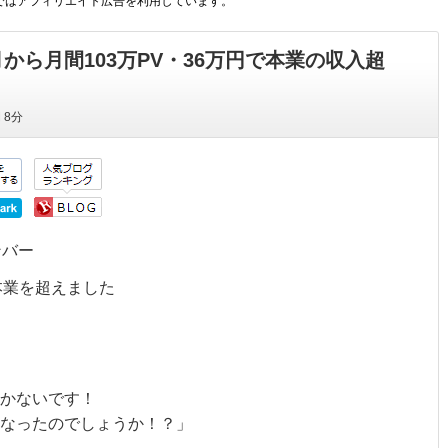
ではアフィリエイト広告を利用しています。
初月から月間103万PV・36万円で本業の収入超
間
8分
ンバー
本業を超えま
した
かないです！
なったのでしょうか！？」