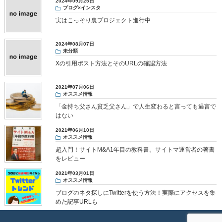
2024年09月25日
ブログ×インスタ
実はこっそり裏プロジェクト進行中
2024年08月07日
未分類
Xの引用ポスト方法とそのURLの確認方法
2021年07月06日
オススメ情報
「金持ち父さん貧乏父さん」で人生変わると言っても過言で
はない
2021年06月10日
オススメ情報
超入門！サイトM&A1年目の教科書。サイトマ運営者の著書
をレビュー
2021年03月01日
オススメ情報
ブログのネタ探しにTwitterを使う方法！実際にアクセスを集
めた記事URLも