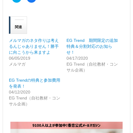
リ
a
ッ
c
ク
e
し
b
て
o
T
o
w
k
関連
i
で
t
共
t
有
e
す
メルマガのネタ作りは考え
EG Trend 期間限定の追加
r
る
るんじゃありません！勝手
特典＆分割対応のお知ら
で
に
共
は
に向こうから来ますよ
せ！
有
ク
06/05/2019
04/17/2020
(新
リ
し
ッ
メルマガ
EG Trend（自社教材・コン
い
ク
ウ
し
サル企画）
ィ
て
ン
く
EG Trendの特典と参加費用
ド
だ
ウ
さ
を発表！
で
い
04/12/2020
開
(新
き
し
EG Trend（自社教材・コン
ま
い
サル企画）
す)
ウ
ィ
ン
ド
ウ
で
開
き