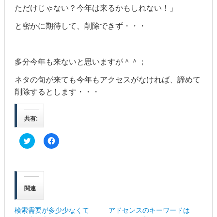
ただけじゃない？今年は来るかもしれない！」
と密かに期待して、削除できず・・・
多分今年も来ないと思いますが＾＾；
ネタの旬が来ても今年もアクセスがなければ、諦めて
削除するとします・・・
共有:
ク
F
リ
a
ッ
c
ク
e
し
b
て
o
T
o
w
k
関連
i
で
t
共
t
有
e
す
検索需要が多少少なくて
アドセンスのキーワードは
r
る