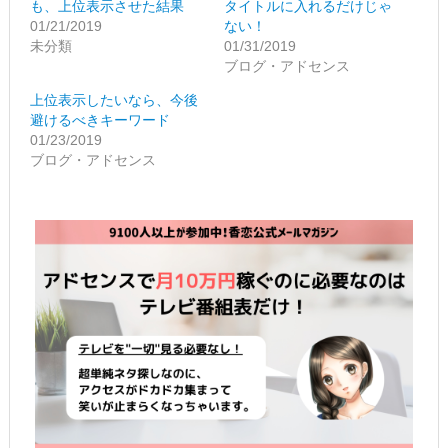
も、上位表示させた結果
タイトルに入れるだけじゃ
で
に
共
は
01/21/2019
ない！
有
ク
未分類
01/31/2019
(新
リ
し
ッ
ブログ・アドセンス
い
ク
ウ
し
ィ
て
上位表示したいなら、今後
ン
く
避けるべきキーワード
ド
だ
ウ
さ
01/23/2019
で
い
ブログ・アドセンス
開
(新
き
し
ま
い
す)
ウ
ィ
ン
ド
ウ
で
開
き
ま
す)