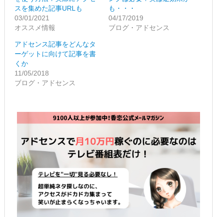
で
に
共
は
スを集めた記事URLも
も・・・
有
ク
03/01/2021
04/17/2019
(新
リ
し
ッ
オススメ情報
ブログ・アドセンス
い
ク
ウ
し
ィ
て
アドセンス記事をどんなタ
ン
く
ーゲットに向けて記事を書
ド
だ
ウ
さ
くか
で
い
11/05/2018
開
(新
き
し
ブログ・アドセンス
ま
い
す)
ウ
ィ
ン
ド
ウ
で
開
き
ま
す)