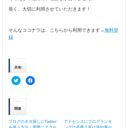
長く、大切に利用させていただきます！
そんなココナラは、こちらから利用できます→
無料登
録
共有:
ク
F
リ
a
ッ
c
ク
e
し
b
て
o
T
o
w
k
関連
i
で
t
共
t
有
e
す
ブログのネタ探しにTwitter
アドセンスにブログランキ
r
る
を使う方法！実際にアクセ
ングは必要？実は逆効果か